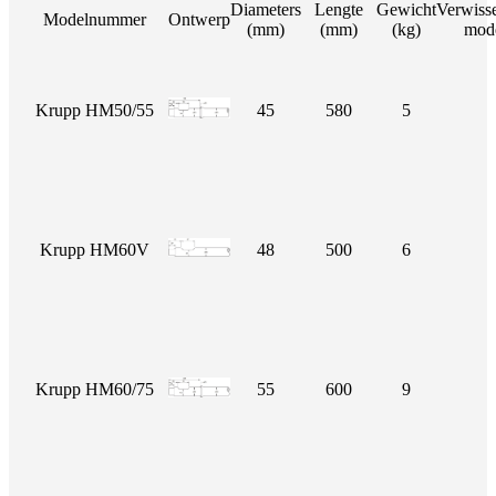
Diameters
Lengte
Gewicht
Verwiss
Modelnummer
Ontwerp
(mm)
(mm)
(kg)
mod
Krupp HM50/55
45
580
5
Krupp HM60V
48
500
6
Krupp HM60/75
55
600
9