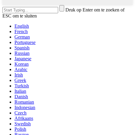
Druk op Enter om te zoeken of
ESC om te sluiten
English
French
German
Portuguese
Spanish
Russian
Japanese
Korean
Arabic
Irish
Greek
Turkish
Italian
Danish
Romanian
Indonesian
Czech
Afrikaans
Swedish
Polish
Basque