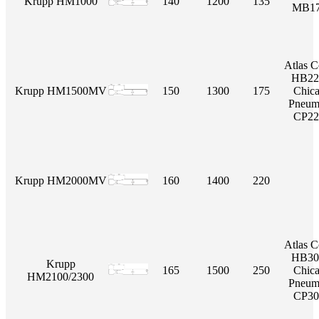
Krupp HM1000
140
1200
135
MB17
Atlas 
HB22
Krupp HM1500MV
150
1300
175
Chic
Pneum
CP22
Krupp HM2000MV
160
1400
220
Atlas 
HB30
Krupp
165
1500
250
Chic
HM2100/2300
Pneum
CP30