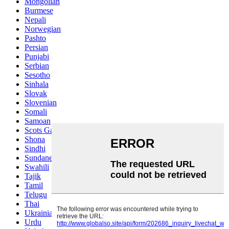
Mongolian
Burmese
Nepali
Norwegian
Pashto
Persian
Punjabi
Serbian
Sesotho
Sinhala
Slovak
Slovenian
Somali
Samoan
Scots Gaelic
Shona
Sindhi
Sundanese
Swahili
Tajik
Tamil
Telugu
Thai
Ukrainian
Urdu