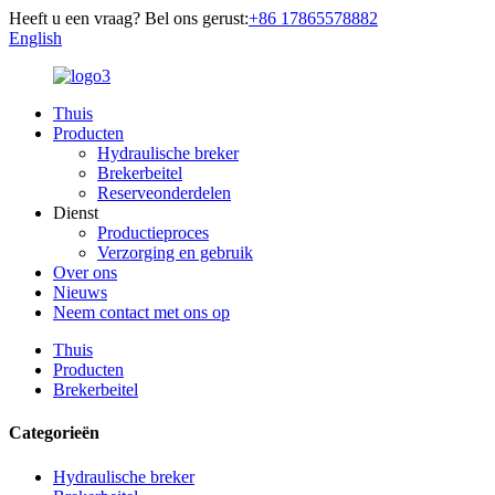
Heeft u een vraag? Bel ons gerust:
+86 17865578882
English
Thuis
Producten
Hydraulische breker
Brekerbeitel
Reserveonderdelen
Dienst
Productieproces
Verzorging en gebruik
Over ons
Nieuws
Neem contact met ons op
Thuis
Producten
Brekerbeitel
Categorieën
Hydraulische breker