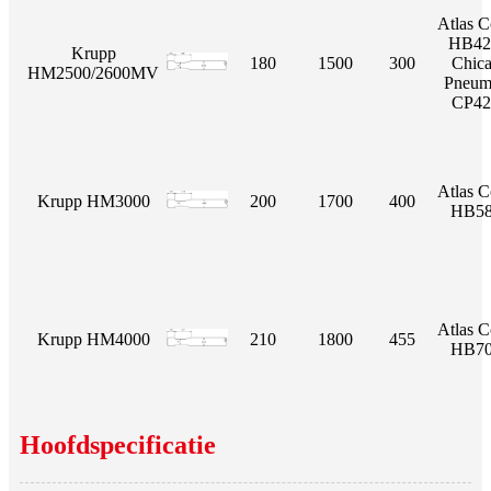
Atlas 
HB42
Krupp
180
1500
300
Chic
HM2500/2600MV
Pneum
CP42
Atlas 
Krupp HM3000
200
1700
400
HB58
Atlas 
Krupp HM4000
210
1800
455
HB70
Hoofdspecificatie