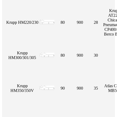
Kru
AT22
Chic
Krupp HM220/230
80
900
28
Pneumat
CP400/
Berco 
Krupp
80
900
30
HM300/301/305
Krupp
Atlas 
90
900
35
HM350/350V
MB5