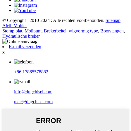
© Copyright - 2010-2024 : Alle rechten voorbehouden.
Sitemap
-
AMP Mobiel
Stomp plat
,
Moilpunt
,
Brekerbeitel
,
wigvormig type
,
Boorstangen
,
Hydraulische breker
,
E-mail verzenden
x
+86 17865578882
info@dngchisel.com
mac@dngchisel.com