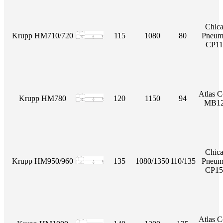
Chic
Krupp HM710/720
115
1080
80
Pneum
CP11
Atlas 
Krupp HM780
120
1150
94
MB12
Chic
Krupp HM950/960
135
1080/1350
110/135
Pneum
CP15
Atlas 