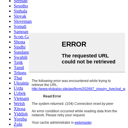
Serbian
Sesotho
Sinhala
Slovak
Slovenian
Somali
Samoan
Scots Gaelic
Shona
Sindhi
Sundanese
Swahili
Tajik
Tamil
Telugu
Thai
Ukrainian
Urdu
Uzbek
Vietnamese
Welsh
Xhosa
Yiddish
Yoruba
Zulu