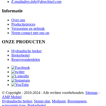
E-mailadres:
info@dngchisel.com
Informatie
Over ons
Productieproces
Verzorging en gebruik
Neem contact met ons op
ONZE PRODUCTEN
Hydraulische breker
Brekerbeitel
Reserveonderdelen
© Copyright - 2010-2024 : Alle rechten voorbehouden.
Sitemap
-
AMP Mobiel
Hydraulische breker
,
Stomp plat
,
Moilpunt
,
Boorstangen
,
wigvormig type
,
Brekerbeitel
,