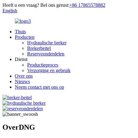
Heeft u een vraag? Bel ons gerust:
+86 17865578882
English
Thuis
Producten
Hydraulische breker
Brekerbeitel
Reserveonderdelen
Dienst
Productieproces
Verzorging en gebruik
Over ons
Nieuws
Neem contact met ons op
Over
DNG